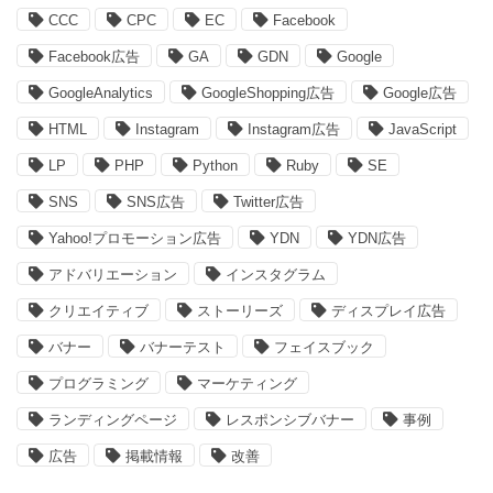
CCC
CPC
EC
Facebook
Facebook広告
GA
GDN
Google
GoogleAnalytics
GoogleShopping広告
Google広告
HTML
Instagram
Instagram広告
JavaScript
LP
PHP
Python
Ruby
SE
SNS
SNS広告
Twitter広告
Yahoo!プロモーション広告
YDN
YDN広告
アドバリエーション
インスタグラム
クリエイティブ
ストーリーズ
ディスプレイ広告
バナー
バナーテスト
フェイスブック
プログラミング
マーケティング
ランディングページ
レスポンシブバナー
事例
広告
掲載情報
改善