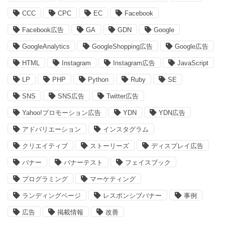
CCC
CPC
EC
Facebook
Facebook広告
GA
GDN
Google
GoogleAnalytics
GoogleShopping広告
Google広告
HTML
Instagram
Instagram広告
JavaScript
LP
PHP
Python
Ruby
SE
SNS
SNS広告
Twitter広告
Yahoo!プロモーション広告
YDN
YDN広告
アドバリエーション
インスタグラム
クリエイティブ
ストーリーズ
ディスプレイ広告
バナー
バナーテスト
フェイスブック
プログラミング
マーケティング
ランディングページ
レスポンシブバナー
事例
広告
掲載情報
改善