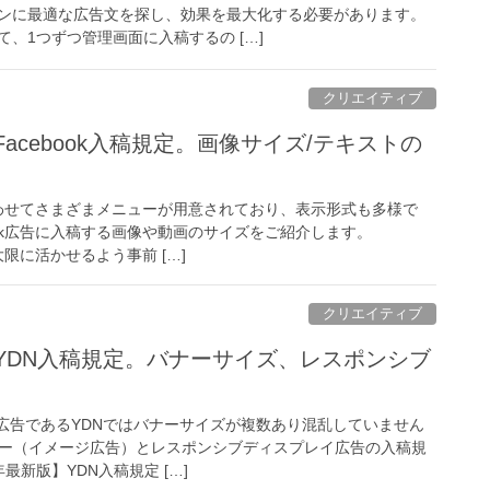
ンに最適な広告文を探し、効果を最大化する必要があります。
、1つずつ管理画面に入稿するの […]
クリエイティブ
Facebook入稿規定。画像サイズ/テキストの
に合わせてさまざまメニューが用意されており、表示形式も多様で
ook広告に入稿する画像や動画のサイズをご紹介します。
大限に活かせるよう事前 […]
クリエイティブ
】YDN入稿規定。バナーサイズ、レスポンシブ
イ広告であるYDNではバナーサイズが複数あり混乱していません
ナー（イメージ広告）とレスポンシブディスプレイ広告の入稿規
年最新版】YDN入稿規定 […]