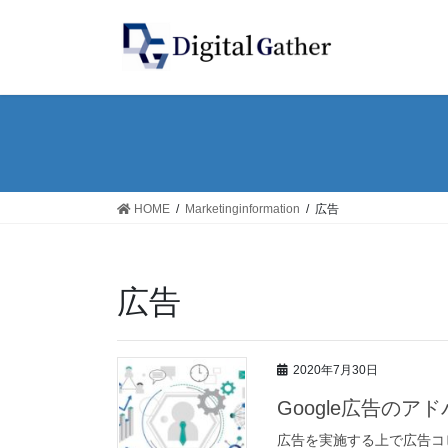
コ
ナ
ン
ビ
テ
ゲ
ン
ー
ツ
シ
へ
ョ
ス
ン
キ
に
ッ
移
HOME
Marketinginformation
広告
プ
動
広告
2020年7月30日
Google広告の
広告を実施する上で広告コ