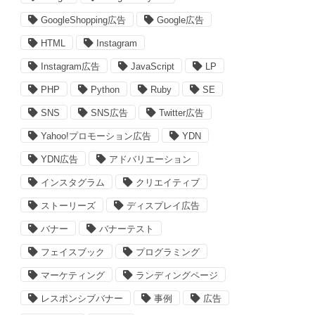
GoogleShopping広告
Google広告
HTML
Instagram
Instagram広告
JavaScript
LP
PHP
Python
Ruby
SE
SNS
SNS広告
Twitter広告
Yahoo!プロモーション広告
YDN
YDN広告
アドバリエーション
インスタグラム
クリエイティブ
ストーリーズ
ディスプレイ広告
バナー
バナーテスト
フェイスブック
プログラミング
マーケティング
ランディングページ
レスポンシブバナー
事例
広告